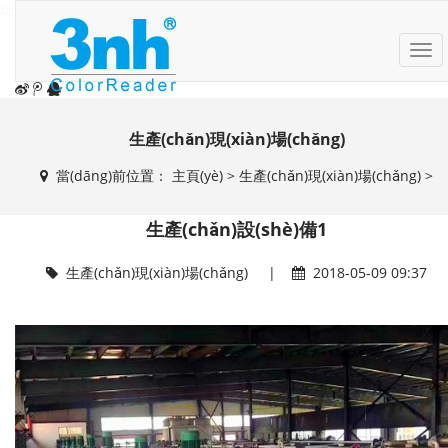
玩命加載中...
山東東營(yíng)潤(rùn)滑脂生產(chǎn)廠家-東營(yíng)領(lǐng)潤(r
化歡迎你！
18954042077@163.com
0546-6286888
生產(chǎn)現(xiàn)場(chǎng)
當(dāng)前位置：
主頁(yè)
>
生產(chǎn)現(xiàn)場(chǎng)
>
生產(chǎn)設(shè)備1
生產(chǎn)現(xiàn)場(chǎng)
|
2018-05-09 09:37